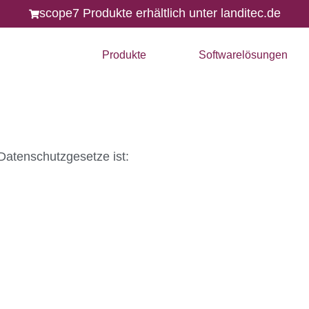
pe7® – Sicherheit & Tr
scope7 Produkte erhältlich unter landitec.de
Produkte
Softwarelösungen
 Datenschutzgesetze ist: