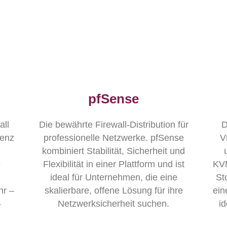
pfSense
ll
Die bewährte Firewall-Distribution für
D
renz
professionelle Netzwerke. pfSense
V
kombiniert Stabilität, Sicherheit und
e
Flexibilität in einer Plattform und ist
KVM
ideal für Unternehmen, die eine
St
hr –
skalierbare, offene Lösung für ihre
ein
-
Netzwerksicherheit suchen.
id