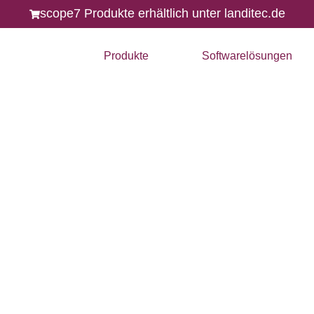
n
scope7 Produkte erhältlich unter landitec.de
Produkte
Softwarelösungen
bel.
ark.
Source-Plattformen für
 und Routing – für
e.